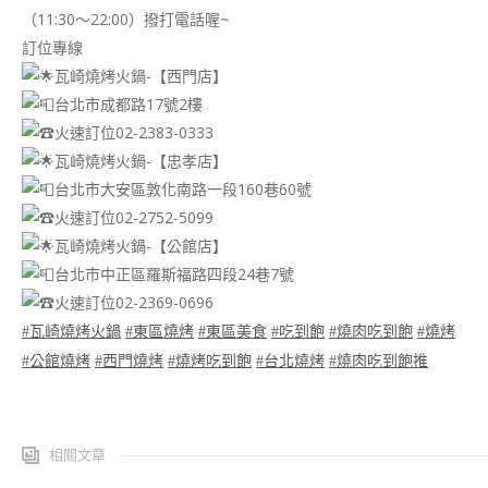
（11:30～22:00）撥打電話喔~
訂位專線
瓦崎燒烤火鍋-【西門店】
台北市成都路17號2樓
火速訂位02-2383-0333
瓦崎燒烤火鍋-【忠孝店】
台北市大安區敦化南路一段160巷60號
火速訂位02-2752-5099
瓦崎燒烤火鍋-【公館店】
台北市中正區羅斯福路四段24巷7號
火速訂位02-2369-0696
#瓦崎燒烤火鍋
#東區燒烤
#東區美食
#吃到飽
#燒肉吃到飽
#燒烤
#公館燒烤
#西門燒烤
#燒烤吃到飽
#台北燒烤
#燒肉吃到飽推
相關文章