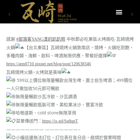
感謝
中秋節必吃東區火烤兩吃-瓦崎燒烤
#部落客YANG漾的趴趴照
火鍋
【台北東區】瓦崎燒烤火鍋敦南店，燒烤、火鍋吃到飽，
多種肉類、海鮮、飲料、啤酒無限供應，聚餐好選擇
https://atm0710.pixnet.net/blog/post/120638346
瓦崎燒烤火鍋~火烤就是美味
599以上價位無限量暢飲台灣生啤、嘉士伯生啤酒；499價位
一人只需加收50元即可暢飲
無限量暢飲沙瓦冷飲、沙瓦調酒
無限量暢飲瓶裝可樂、美粒果冰沙、豐富冷飲
哈根達斯、cold stone無限享用
菜單傳送門：
https://is.gd/Sn8qnT
———————— ———————–
小編這邊無法訂位，訂位表在各分店，麻煩於營業時間