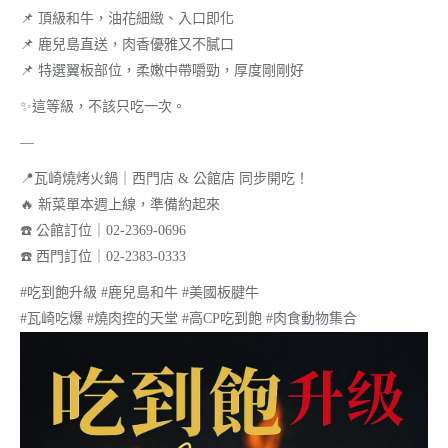
📌 頂級和牛，油花細緻、入口即化
📌 鹿兒島直送，肉香優雅又不膩口
📌 特選翼板部位，柔嫩中帶嚼勁，厚度剛剛好
✨這等級，不該只吃一次。
—
📍瓦崎燒烤火鍋｜西門店 & 公館店 同步開吃！
🔥 新菜單本週上線，準備約起來
☎️ 公館訂位｜02-2369-0696
☎️ 西門訂位｜02-2383-0333
#吃到飽升級 #鹿兒島和牛 #美國板腱牛
#瓦崎吃爆 #燒肉控的天堂 #高CP吃到飽 #肉食動物集合