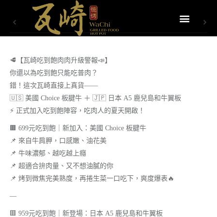
🥩【瓦崎吃到飽肉肉升級警報📣】
你還以為吃到飽只能吃普肉？
錯！這次瓦崎直接上真貨——
🇺🇸 美國 Choice 板腱牛 ＋ 🇯🇵 日本 A5 鹿兒島和牛翼板
⚡ 正式加入吃到飽陣容，吃肉人的夏天開啟！
🟫 699元吃到飽｜新加入：美國 Choice 板腱牛
📌 來自牛肩胛，口感嫩、油花美
📌 牛味濃郁、越吃越上癮
📌 超適合拚肉量、又不想油膩的你
📌 烤到微焦完美熟度，再捲生菜一口吃下，爽度爆表🔥
—
🟥 959元吃到飽｜新登場：日本 A5 鹿兒島和牛翼板