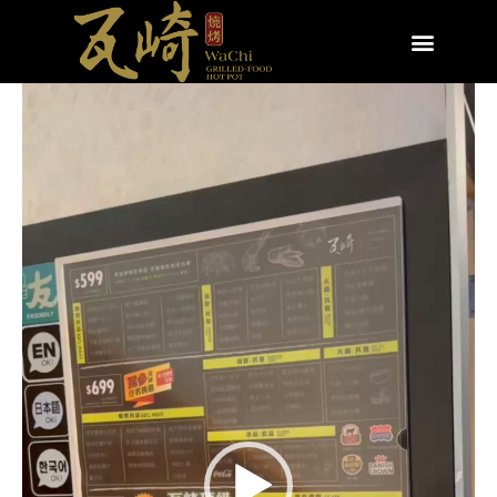
視
訊
播
放
器