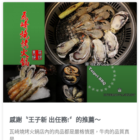
感謝〝王子新 出任務!〞的推薦～
瓦崎燒烤火鍋店內的肉品都是嚴格慎選，牛肉的品質真
是