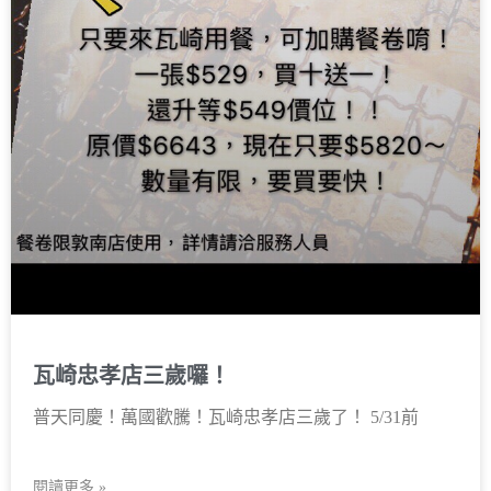
瓦崎忠孝店三歲囉！
普天同慶！萬國歡騰！瓦崎忠孝店三歲了！ 5/31前
閱讀更多 »