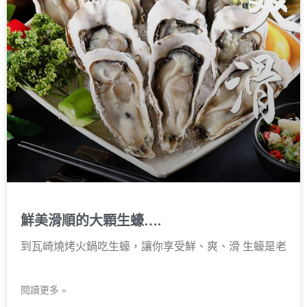
鮮美滑順的大顆生蠔….
到瓦崎燒烤火鍋吃生蠔，讓你享受鮮、爽、滑 生蠔是老
閱讀更多 »