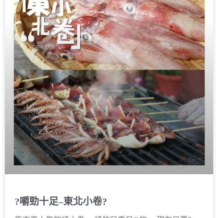
?嚼勁十足–東北小卷?