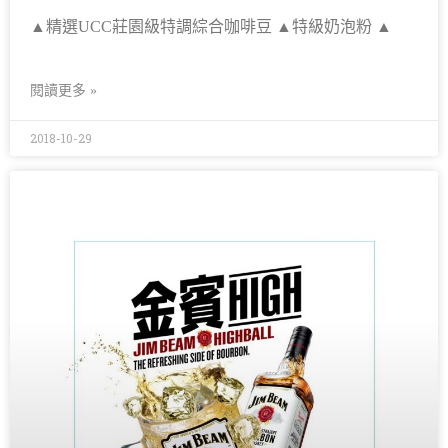
▲精選UCC莊園級特調綜合咖啡豆 ▲特級奶泡粉 ▲
閱讀更多 »
2018-10-29