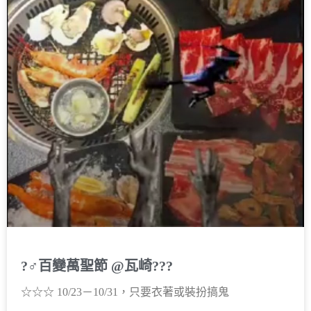
?‍♂百變萬聖節 @瓦崎???
☆☆☆ 10/23－10/31，只要衣著或裝扮搞鬼