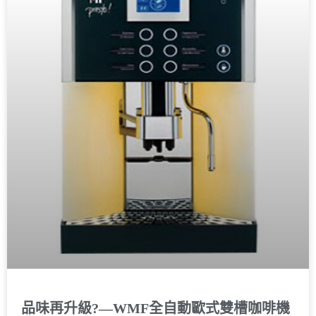
品味再升級?––WMF全自動歐式雙槽咖啡機