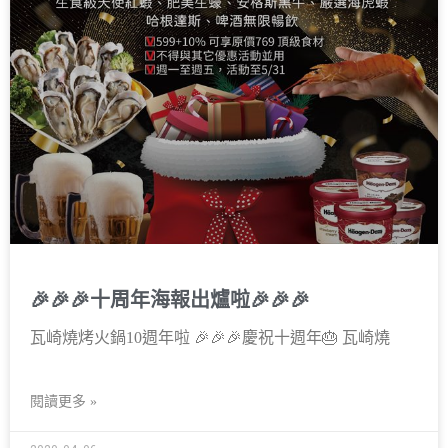
🎉🎉🎉十周年海報出爐啦🎉🎉🎉
瓦崎燒烤火鍋10週年啦 🎉🎉🎉慶祝十週年🎂 瓦崎燒
閱讀更多 »