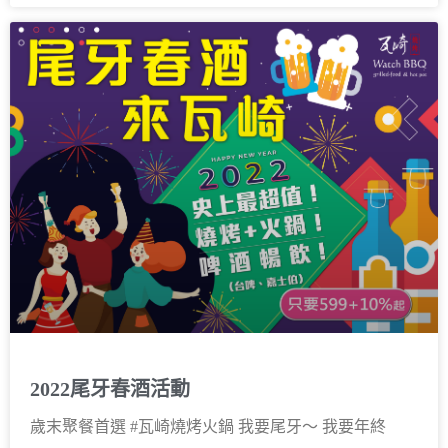
2022尾牙春酒活動
歲末聚餐首選 #瓦崎燒烤火鍋 我要尾牙～ 我要年終