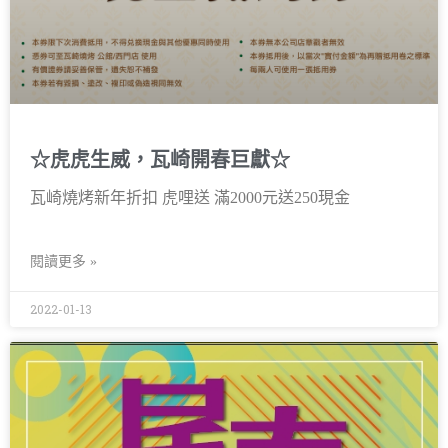
☆虎虎生威，瓦崎開春巨獻☆
瓦崎燒烤新年折扣 虎哩送 滿2000元送250現金
閱讀更多 »
2022-01-13