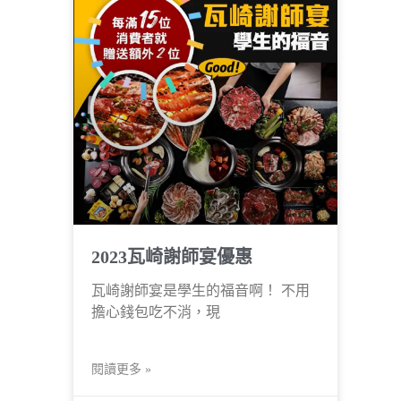
2023瓦崎謝師宴優惠
瓦崎謝師宴是學生的福音啊！ 不用
擔心錢包吃不消，現
閱讀更多 »