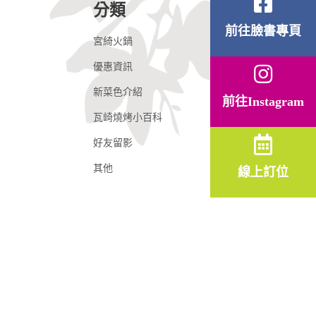
分類
前往臉書專頁
宮綺火鍋
(9)
優惠資訊
(109)
新菜色介紹
(78)
前往Instagram
瓦崎燒烤小百科
(25)
好友留影
(26)
其他
(145)
線上訂位