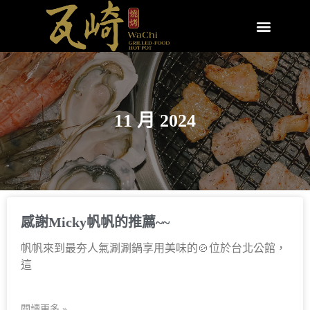
11 月 2024
感謝Micky帆帆的推薦~~
帆帆來到最夯人氣涮涮鍋享用美味的🍲位於台北公館，
這
閱讀更多 »