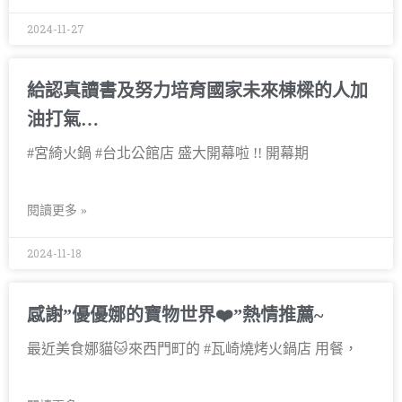
2024-11-27
給認真讀書及努力培育國家未來棟樑的人加
油打氣…
#宮綺火鍋 #台北公館店 盛大開幕啦 !! 開幕期
閱讀更多 »
2024-11-18
感謝”優優娜的寶物世界❤️”熱情推薦~
最近美食娜貓🐱來西門町的 #瓦崎燒烤火鍋店 用餐，