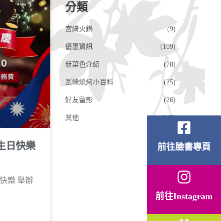
分類
宮綺火鍋
(9)
優惠資訊
(109)
新菜色介紹
(78)
瓦崎燒烤小百科
(25)
好友留影
(26)
其他
(145)
生日快樂
前往臉書專頁
快樂 舉辦
前往Instagram