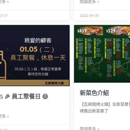
多 »
閱讀更多 »
10-17
2022-09-30
新菜色介紹
05 🎉 員工聚餐日 😄
【瓦崎燒烤火鍋】全新菜單
烤推出新菜單了
多 »
閱讀更多 »