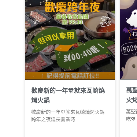
萬
歡慶新的一年🎊就來瓦崎燒
火烤
烤火鍋
萬聖
歡慶新的一年🎊就來瓦崎燒烤火鍋
吃
跨年之夜延長營業時