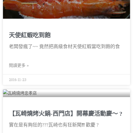
天使紅蝦吃到飽
老闆發瘋了~~ 竟然把高級食材天使紅蝦當吃到飽的食
閱讀更多 »
2016-11-23
【瓦崎燒烤火鍋-西門店】開幕慶活動慶〜 ?
實在是有夠狂的???瓦崎也有狂新聞❗❗ 歡慶 ?