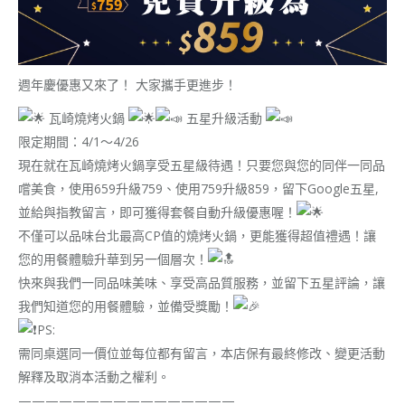
週年慶優惠又來了！ 大家攜手更進步！
瓦崎燒烤火鍋
五星升級活動
限定期間：4/1～4/26
現在就在瓦崎燒烤火鍋享受五星級待遇！只要您與您的同伴一同品
嚐美食，使用659升級759、使用759升級859，留下Google五星,
並給與指教留言，即可獲得套餐自動升級優惠喔！
不僅可以品味台北最高CP值的燒烤火鍋，更能獲得超值禮遇！讓
您的用餐體驗升華到另一個層次！
快來與我們一同品味美味、享受高品質服務，並留下五星評論，讓
我們知道您的用餐體驗，並備受獎勵！
PS:
需同桌選同一價位並每位都有留言，本店保有最終修改、變更活動
解釋及取消本活動之權利。
————————————————