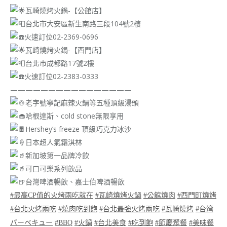
瓦崎燒烤火鍋-【公館店】
台北市大安區新生南路三段104號2樓
火速訂位02-2369-0696
瓦崎燒烤火鍋-【西門店】
台北市成都路17號2樓
火速訂位02-2383-0333
————————————————
老字號寧記麻辣火鍋等五種頂級湯頭
哈根達斯、cold stone無限享用
Hershey’s freeze 頂級巧克力冰沙
日本超人氣霜淇林
新加坡第一品牌冷飲
可口可樂系列飲品
台灣啤酒暢飲、嘉士伯啤酒暢飲
#最高CP值的火烤兩吃就在
#瓦崎燒烤火鍋
#公館燒肉
#西門町燒烤
#台北火烤兩吃
#燒肉吃到飽
#台北最強火烤兩吃
#瓦崎燒烤
#台湾
バーベキュー
#BBQ
#火鍋
#台北美食
#吃到飽
#節慶聚餐
#美味餐