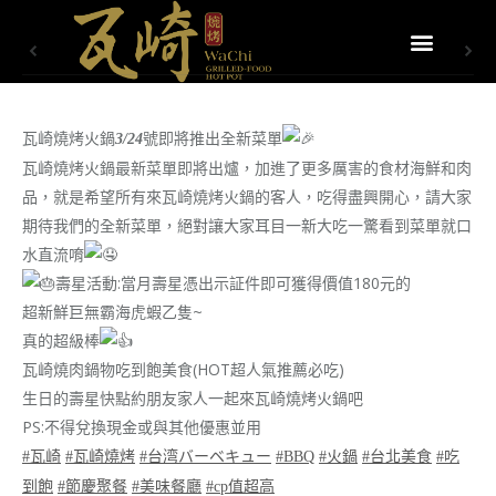
瓦崎燒烤火鍋
號即將推出全新菜單
3/24
瓦崎燒烤火鍋最新菜單即將出爐，加進了更多厲害的食材海鮮和肉
品，就是希望所有來瓦崎燒烤火鍋的客人，吃得盡興開心，請大家
期待我們的全新菜單，絕對讓大家耳目一新大吃一驚看到菜單就口
水直流唷
壽星活動:當月壽星憑出示証件即可獲得價值180元的
超新鮮巨無霸海虎蝦乙隻~
真的超級棒
瓦崎燒肉鍋物吃到飽美食(HOT超人氣推薦必吃)
生日的壽星快點約朋友家人一起來瓦崎燒烤火鍋吧
PS:不得兌換現金或與其他優惠並用
#瓦崎
#瓦崎燒烤
#台湾バーベキュー
#BBQ
#火鍋
#台北美食
#吃
到飽
#節慶聚餐
#美味餐廳
#cp值超高