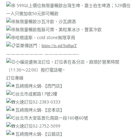
599以上價位無限量暢飲台灣生啤、嘉士伯生啤酒；529價位
一人只需加收50元即可暢飲
無限量暢飲沙瓦冷飲、沙瓦調酒
無限量暢飲瓶裝可樂、美粒果冰沙、豐富冷飲
哈根達斯、cold stone無限享用
菜單傳送門：
https://is.gd/Sn8qnT
———————— ———————–
小編這邊無法訂位，訂位表在各分店，麻煩於營業時間
（11:30～22:00）撥打電話喔~
訂位專線
瓦崎燒烤火鍋-【西門店】
台北市成都路17號2樓
火速訂位02-2383-0333
瓦崎燒烤火鍋-【忠孝店】
台北市大安區敦化南路一段160巷60號
火速訂位02-2752-5099
瓦崎燒烤火鍋-【公館店】