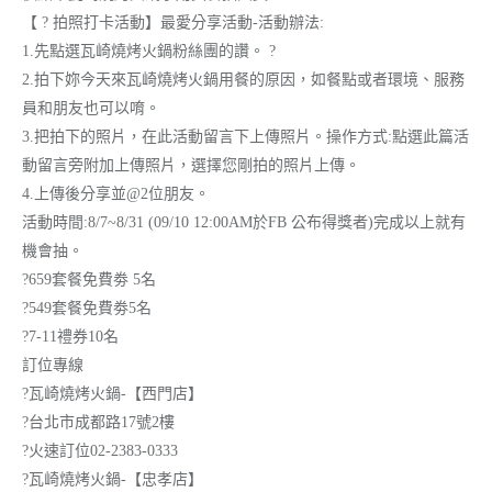
【 ? 拍照打卡活動】最愛分享活動-活動辦法:
1.先點選瓦崎燒烤火鍋粉絲團的讚。 ?
2.拍下妳今天來瓦崎燒烤火鍋用餐的原因，如餐點或者環境、服務
員和朋友也可以唷。
3.把拍下的照片，在此活動留言下上傳照片。操作方式:點選此篇活
動留言旁附加上傳照片，選擇您剛拍的照片上傳。
4.上傳後分享並@2位朋友。
活動時間:8/7~8/31 (09/10 12:00AM於FB 公布得獎者)完成以上就有
機會抽。
?659套餐免費劵 5名
?549套餐免費劵5名
?7-11禮券10名
訂位專線
?瓦崎燒烤火鍋-【西門店】
?台北市成都路17號2樓
?火速訂位02-2383-0333
?瓦崎燒烤火鍋-【忠孝店】