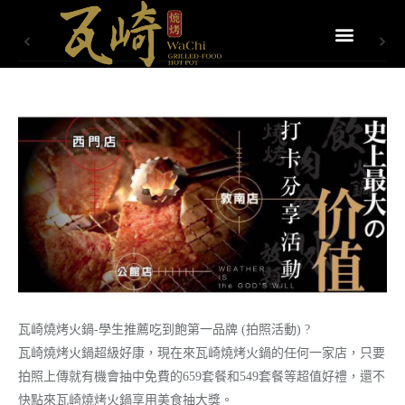
瓦崎燒烤火鍋-學生推薦吃到飽第一品牌 (拍照活動) ?
瓦崎燒烤火鍋超級好康，現在來瓦崎燒烤火鍋的任何一家店，只要
拍照上傳就有機會抽中免費的659套餐和549套餐等超值好禮，還不
快點來瓦崎燒烤火鍋享用美食抽大獎。