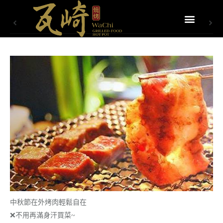
中秋節在外烤肉輕鬆自在
❌不用再滿身汗買菜~