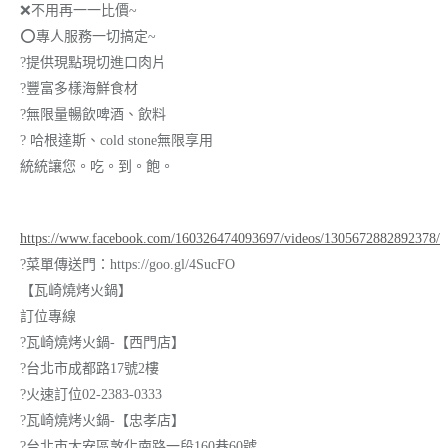
❌不用再一一比價~
⭕專人服務一切搞定~
?提供現點現切進口肉片
?豐富多樣海鮮食材
?無限量暢飲啤酒、飲料
? 哈根達斯、cold stone無限享用
統統讓您。吃。到。飽。
https://www.facebook.com/160326474093697/videos/1305672882892378/
?菜單傳送門：https://goo.gl/4SucFO
【瓦崎燒烤火鍋】
訂位專線
?瓦崎燒烤火鍋-【西門店】
?台北市成都路17號2樓
?火速訂位02-2383-0333
?瓦崎燒烤火鍋-【忠孝店】
?台北市大安區敦化南路一段160巷60號