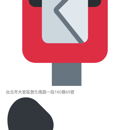
台北市大安區敦化南路一段160巷60號