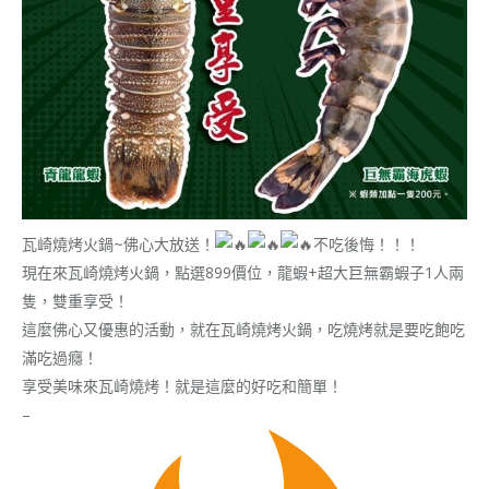
瓦崎燒烤火鍋~佛心大放送！
不吃後悔！！！
現在來瓦崎燒烤火鍋，點選899價位，龍蝦+
超大巨無霸蝦子1人兩
隻，雙重享受！
這麼佛心又優惠的活動，就在瓦崎燒烤火鍋，
吃燒烤就是要吃飽吃
滿吃過癮！
享受美味來瓦崎燒烤！就是這麼的好吃和簡單！
–