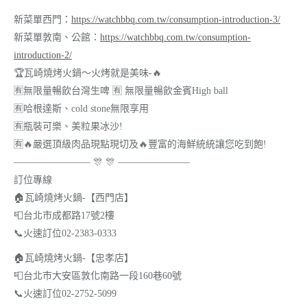
新菜單西門：
https://watchbbq.com.tw/consumption-introduction-3/
新菜單敦南、公館：
https://watchbbq.com.tw/consumption-
introduction-2/
🏆
瓦崎燒烤火鍋～火烤就是美味-
🔥
🈶
無限量暢飲台灣生啤
🈶
無限量暢飲金賓High ball
🈶
哈根達斯、cold stone無限享用
🈶
瓶裝可樂、美粒果冰沙!
🈶
🔥
嚴選頂級肉品現點現切及
🔥
豐富的海鮮統統讓您吃到飽!
————————
🎊
🎊
———————–
訂位專線
🏠
瓦崎燒烤火鍋-【西門店】
📮
台北市成都路17號2樓
📞
火速訂位02-2383-0333
🏠
瓦崎燒烤火鍋-【忠孝店】
📮
台北市大安區敦化南路一段160巷60號
📞
火速訂位02-2752-5099