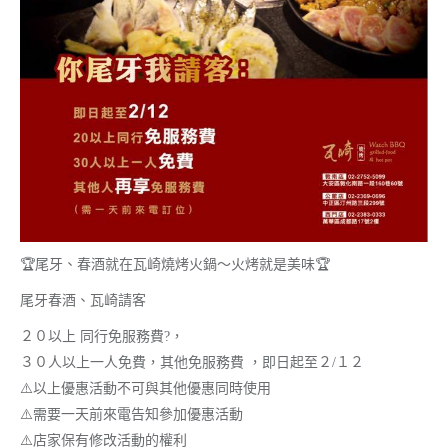
🏆尾牙、春酒就在瓦崎燒烤火鍋～火烤就是美味🏆
尾牙春酒、瓦崎請客
２０以上 同行免服務費
?
，
３０人以上一人免費，其他免服務費 ，即日起至２/１２
⚠️
以上優惠活動不可與其他優惠同時使用
⚠️
需要一天前來電告知參加優惠活動
⚠️
店家保有修改活動的權利