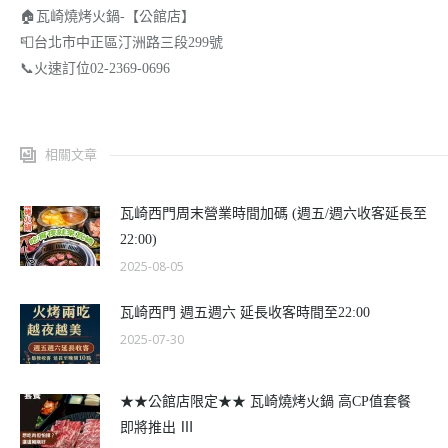
🏠
瓦崎燒烤火鍋-【公館店】
📮
台北市中正區汀洲路三段299號
📞
火速訂位02-2369-0696
相關文章
瓦崎西門周末營業時間加碼 (週五/週六收客延長至
22:00)
2025-08-05
瓦崎西門 週五週六 延長收客時間至22:00
2025-07-30
★★公館店限定★★ 瓦崎燒烤火鍋 高CP值套餐
即將推出 Ⅲ