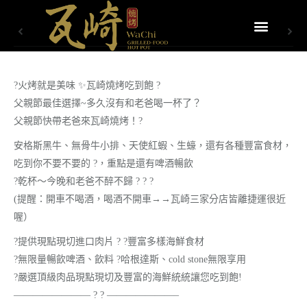
?火烤就是美味 ✨瓦崎燒烤吃到飽 ?
父親節最佳選擇~多久沒有和老爸喝一杯了？
父親節快帶老爸來瓦崎燒烤！?
安格斯黑牛、無骨牛小排、天使紅蝦、生蠔，還有各種豐富食材，
吃到你不要不要的 ?，重點是還有啤酒暢飲
?乾杯～今晚和老爸不醉不歸 ? ? ?
(提醒：開車不喝酒，喝酒不開車→→瓦崎三家分店皆離捷運很近
喔）
?提供現點現切進口肉片 ? ?豐富多樣海鮮食材
?無限量暢飲啤酒、飲料 ?哈根達斯、cold stone無限享用
?嚴選頂級肉品現點現切及豐富的海鮮統統讓您吃到飽!
———————— ? ? ———————–