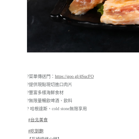
?
菜單傳送門：
https://goo.gl/4SucFO
?
提供現點現切進口肉片
?
豐富多樣海鮮食材
?
無限量暢飲啤酒、飲料
?
哈根達斯、cold stone無限享用
#台北美食
#吃到飽