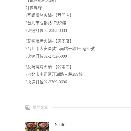
【瓦崎燒烤火鍋】
訂位專線
?
瓦崎燒烤火鍋-【西門店】
?
台北市成都路17號2樓
?
火速訂位02-2383-0333
?
瓦崎燒烤火鍋-【忠孝店】
?
台北市大安區敦化南路一段160巷60號
?
火速訂位02-2752-5099
?
瓦崎燒烤火鍋-【公館店】
?
台北市中正區汀洲路三段299號
?
火速訂位02-2369-0696
相關文章
No title