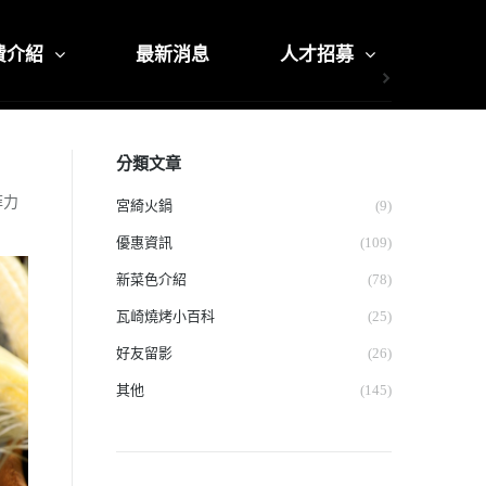
費介紹
最新消息
人才招募
分類文章
菲力
宮綺火鍋
(9)
優惠資訊
(109)
新菜色介紹
(78)
瓦崎燒烤小百科
(25)
好友留影
(26)
其他
(145)