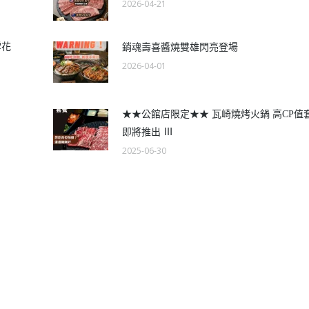
2026-04-21
雪花
銷魂壽喜醬燒雙雄閃亮登場
2026-04-01
★★公館店限定★★ 瓦崎燒烤火鍋 高CP值
即將推出 Ⅲ
2025-06-30