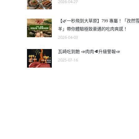
2026-04-27
【🌿一秒飛到大草原】799 專屬！「孜然
羊」帶你體驗極致豪邁的吃肉爽感！
2026-04-03
瓦崎吃到飽 📣肉肉🥩升級警報📣
2025-07-16