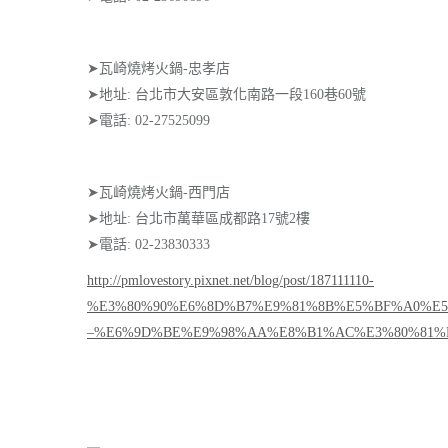
➤瓦崎燒烤火鍋-忠孝店
➤地址: 台北市大安區敦化南路一段160巷60號
➤電話: 02-27525099
➤瓦崎燒烤火鍋-西門店
➤地址: 台北市萬華區成都路17號2樓
➤電話: 02-23830333
http://pmlovestory.pixnet.net/blog/post/187111110-
%E3%80%90%E6%8D%B7%E9%81%8B%E5%BF%A0%E
–%E6%9D%BE%E9%98%AA%E8%B1%AC%E3%80%81%