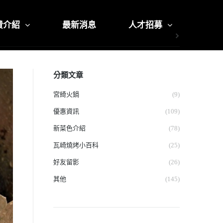
費介紹
最新消息
人才招募
分類文章
宮綺火鍋
(9)
優惠資訊
(109)
新菜色介紹
(78)
瓦崎燒烤小百科
(25)
好友留影
(26)
其他
(145)