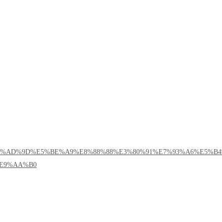
5%AD%9D%E5%BE%A9%E8%88%88%E3%80%91%E7%93%A6%E5%B4
E9%AA%B0