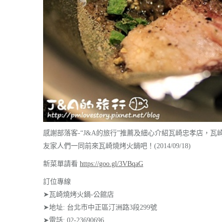
感謝部落客-“J&A的旅行”推薦及細心介紹瓦崎忠孝店，
友家人們一同前來瓦崎燒烤火鍋吧！(2014/09/18)
新菜單請看
https://goo.gl/3VBqaG
訂位專線
➤瓦崎燒烤火鍋-公館店
➤地址: 台北市中正區汀洲路3段299號
➤電話: 02-23690696