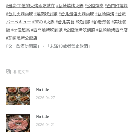
#最高CP值的火烤兩吃就在
#瓦崎燒烤火鍋
#公館燒肉
#西門町燒烤
#台北火烤兩吃
#燒肉吃到飽
#台北最強火烤兩吃
#瓦崎燒烤
#台湾
バーベキュー
#BBQ
#火鍋
#台北美食
#吃到飽
#節慶聚餐
#美味餐
廳
#cp值超高
#西門燒烤吃到飽
#公館燒烤吃到飽
#瓦崎燒烤西門店
#瓦崎燒烤公館店
PS:「飲酒勿開車」、「未滿18歲者禁止飲酒」
相關文章
No title
2026-04-27
No title
2026-04-21