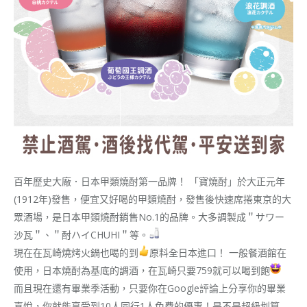
百年歷史大廠．日本甲類燒酎第一品牌！ 「寶燒酎」於大正元年
(1912年)發售，便宜又好喝的甲類燒酎，發售後快速席捲東京的大
眾酒場，是日本甲類燒酎銷售No.1的品牌。大多調製成＂サワー
沙瓦＂、＂酎ハイCHUHI＂等。
現在在瓦崎燒烤火鍋也喝的到
原料全日本進口！ 一般餐酒館在
使用，日本燒酎為基底的調酒，在瓦崎只要759就可以喝到飽
而且現在還有畢業季活動，只要你在Google評論上分享你的畢業
喜悅，你就能享受到10人同行1人免費的優惠！是不是超級划算