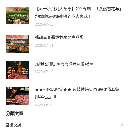
【🌿一秒飛到大草原】799 專屬！「孜然雪花羊」
帶你體驗極致豪邁的吃肉爽感！
2026-04-03
銷魂壽喜醬燒雙雄閃亮登場
2026-04-01
瓦崎吃到飽 📣肉肉🥩升級警報📣
2025-07-16
★★公館店限定★★ 瓦崎燒烤火鍋 高CP值套餐
即將推出 Ⅲ
2025-06-30
分類文章
宮綺火鍋
(9)