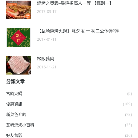
燒烤之奧義–靠這招高人一等 【鐵則一】
2017-03-17
【瓦崎燒烤火鍋】除夕.初一.初二公休㊗️?️㊗️
2017-01-11
松阪豬肉
2016-11-21
分類文章
宮綺火鍋
(9)
優惠資訊
(109)
新菜色介紹
(78)
瓦崎燒烤小百科
(25)
好友留影
(26)