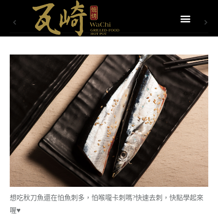
想吃秋刀魚還在怕魚刺多，怕喉嚨卡刺嗎?快速去刺，快點學起來
喔
♥