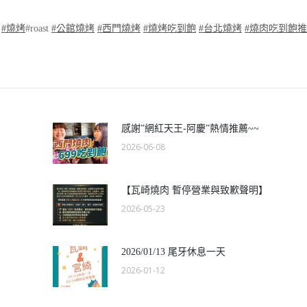
#
燒烤
#roast
#
公館燒烤
#
西門燒烤
#
燒烤吃到飽
#
台北燒烤
#
燒肉吃到飽推
感謝”網紅天王-阿慶”熱情推薦~~
2026-06-08
【瓦崎燒肉 暫停營業與致歉聲明】
2026-05-23
2026/01/13 尾牙休息一天
2026-01-12