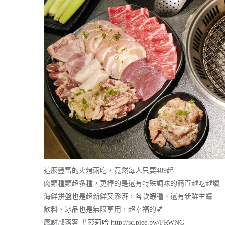
這麼豐富的火烤兩吃，竟然每人只要489起
肉類種類超多種，更棒的是還有特殊調味的簡直越吃越讚
海鮮拼盤也是超新鮮又澎湃，各款蝦種、還有新鮮生蠔
飲料、冰品也是無限享用，超幸福的
💕
感謝部落客
＃
莎莉哈
http://sc.piee.pw/FRWNG