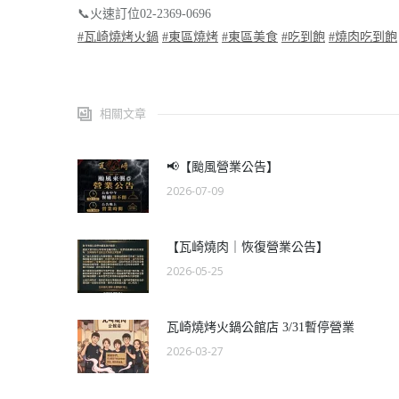
📞
火速訂位02-2369-0696
#
瓦崎燒烤火鍋
#
東區燒烤
#
東區美食
#
吃到飽
#
燒肉吃到飽
相關文章
📢【颱風營業公告】
2026-07-09
【瓦崎燒肉｜恢復營業公告】
2026-05-25
瓦崎燒烤火鍋公館店 3/31暫停營業
2026-03-27