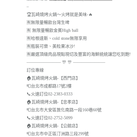
–
🏆
瓦崎燒烤火鍋～火烤就是美味-
🔥
🈶
無限量暢飲台灣生啤
🈶
無限量暢飲金賓High ball
🈶
哈根達斯、cold stone無限享用
🈶
瓶裝可樂、美粒果冰沙!
🈶
嚴選頂級肉品現點現切及豐富的海鮮統統讓您吃到飽!
————————
🎊
🎊
———————–
訂位專線
🏠
瓦崎燒烤火鍋-【西門店】
📮
台北市成都路17號2樓
📞
火速訂位02-2383-0333
🏠
瓦崎燒烤火鍋-【忠孝店】
📮
台北市大安區敦化南路一段160巷60號
📞
火速訂位02-2752-5099
🏠
瓦崎燒烤火鍋-【公館店】
📮
台北市中正區汀洲路三段299號