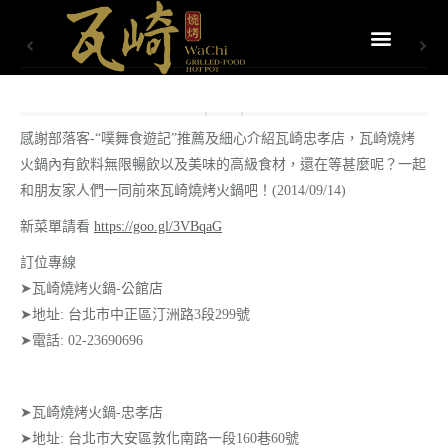
感謝部落客-“噗舞食遊記”推薦及細心介紹瓦崎忠孝店，瓦崎燒烤
火鍋內有飲料無限暢飲以及美味的高級食材，還在等甚麼呢？一起
和朋友家人們一同前來瓦崎燒烤火鍋吧！(2014/09/14)
新菜單請看
https://goo.gl/3VBqaG
訂位專線
➤瓦崎燒烤火鍋-公館店
➤地址: 台北市中正區汀洲路3段299號
➤電話: 02-23690696
➤瓦崎燒烤火鍋-忠孝店
➤地址: 台北市大安區敦化南路一段160巷60號