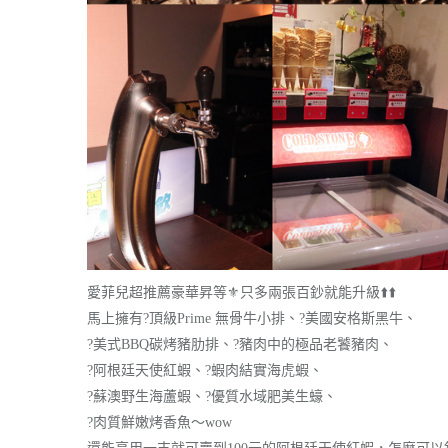
愛菲兒超推薦豪華昇等
⚜️
只多兩張百鈔就能升級
⬆️
⬆️
馬上擁有
?
頂級Prime 無骨牛小排、
?
美國安格斯黑牛、
?
美式BBQ碳烤豬肋排、
?
豬肉中的極品老饕豬肉、
?
阿根廷天使紅蝦、
?
蝦肉結實海虎蝦、
?
蘇澳野生海蘆蝦、
?
優質水域肥美生蠔、
?
肉質鮮嫩烤香魚〜wow