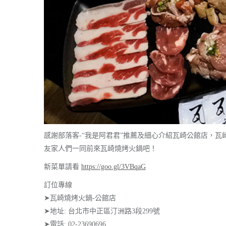
感謝部落客-“我是阿君君”推薦及細心介紹瓦崎公館店，
友家人們一同前來瓦崎燒烤火鍋吧！
新菜單請看
https://goo.gl/3VBqaG
訂位專線
➤瓦崎燒烤火鍋-公館店
➤地址: 台北市中正區汀洲路3段299號
➤電話: 02-23690696