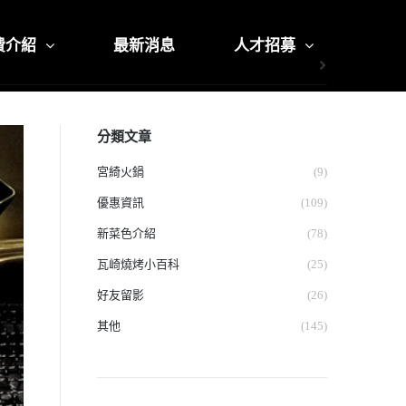
費介紹
最新消息
人才招募
分類文章
宮綺火鍋
(9)
優惠資訊
(109)
新菜色介紹
(78)
瓦崎燒烤小百科
(25)
好友留影
(26)
其他
(145)