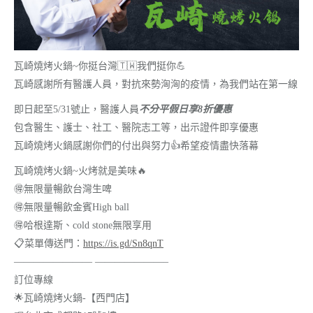
瓦崎燒烤火鍋~你挺台灣
🇹🇼
我們挺你
💪
瓦崎感謝所有醫護人員，對抗來勢洶洶的疫情，為我們站在第一線
即日起至5/31號止，醫護人員
不分平假日享8折優惠
包含醫生、護士、社工、醫院志工等，出示證件即享優惠
瓦崎燒烤火鍋感謝你們的付出與努力
👍
希望疫情盡快落幕
瓦崎燒烤火鍋~火烤就是美味
🔥
🉐
無限量暢飲台灣生啤
🉐
無限量暢飲金賓High ball
🉐
哈根達斯、cold stone無限享用
📋
菜單傳送門：
https://is.gd/Sn8qnT
———————— ———————–
訂位專線
🌟
瓦崎燒烤火鍋-【西門店】