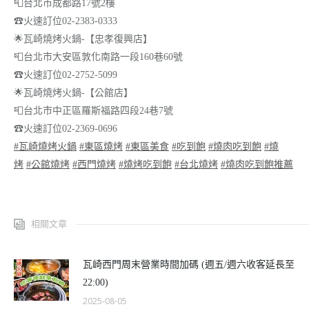
📮
台北市成都路17號2樓
☎
火速訂位02-2383-0333
🌟
瓦崎燒烤火鍋-【忠孝復興店】
📮
台北市大安區敦化南路一段160巷60號
☎
火速訂位02-2752-5099
🌟
瓦崎燒烤火鍋-【公館店】
📮
台北市中正區羅斯福路四段24巷7號
☎
火速訂位02-2369-0696
#
瓦崎燒烤火鍋
#
東區燒烤
#
東區美食
#
吃到飽
#
燒肉吃到飽
#
燒
烤
#
公館燒烤
#
西門燒烤
#
燒烤吃到飽
#
台北燒烤
#
燒肉吃到飽推薦
相關文章
瓦崎西門周末營業時間加碼 (週五/週六收客延長至
22:00)
2025-08-05