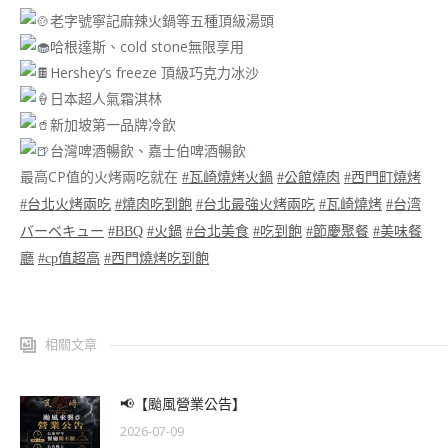
老字號寧記麻辣火鍋等五種頂級湯頭
哈根達斯、cold stone無限享用
Hershey’s freeze 頂級巧克力冰沙
日本超人氣霜淇林
新加坡第一品牌冷飲
台灣啤酒暢飲、嘉士伯啤酒暢飲
最高CP值的火烤兩吃就在
#瓦崎燒烤火鍋
#公館燒肉
#西門町燒烤
#台北火烤兩吃
#燒肉吃到飽
#台北最強火烤兩吃
#瓦崎燒烤
#台湾
バーベキュー
#BBQ
#火鍋
#台北美食
#吃到飽
#節慶聚餐
#美味餐
廳
#cp值超高
#西門燒烤吃到飽
相關文章
📢【颱風營業公告】
2026-07-09