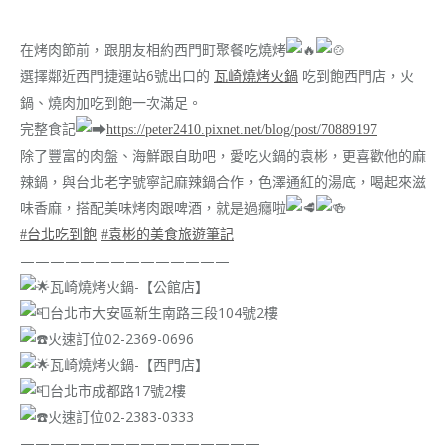
在烤肉節前，跟朋友相約西門町聚餐吃燒烤
選擇鄰近西門捷運站6號出口的
吃到飽西門店，火
瓦崎燒烤火鍋
鍋、燒肉加吃到飽一次滿足。
完整食記
https://peter2410.pixnet.net/blog/post/70889197
除了豐富的肉盤、海鮮跟自助吧，愛吃火鍋的袁彬，更喜歡他的麻
辣鍋，與台北老字號寧記麻辣鍋合作，色澤通紅的湯底，喝起來滋
味香麻，搭配美味烤肉跟啤酒，就是過癮啦
#台北吃到飽
#袁彬的美食旅遊筆記
——————————————
瓦崎燒烤火鍋-【公館店】
台北市大安區新生南路三段104號2樓
火速訂位02-2369-0696
瓦崎燒烤火鍋-【西門店】
台北市成都路17號2樓
火速訂位02-2383-0333
————————————————