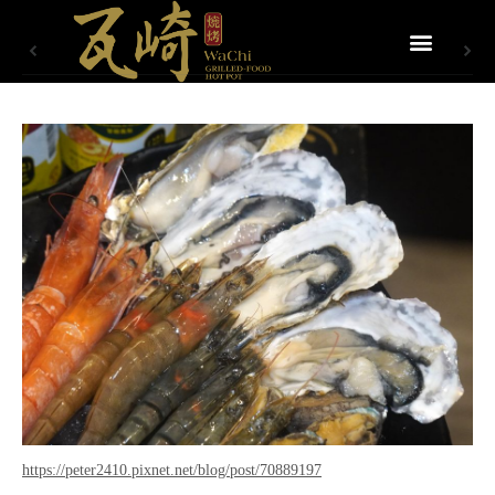
https://peter2410.pixnet.net/blog/post/70889197