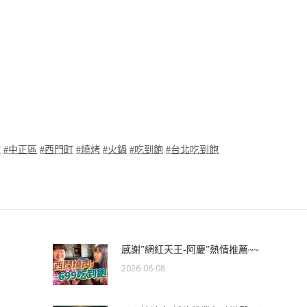
館
#
中正區
#
西門町
#
燒烤
#
火鍋
#
吃到飽
#
台北吃到飽
感謝”網紅天王-阿慶”熱情推薦~~
2026-06-08