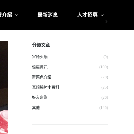
費介紹
最新消息
人才招募
分類文章
宮綺火鍋
(9)
優惠資訊
(109)
新菜色介紹
(78)
瓦崎燒烤小百科
(25)
好友留影
(26)
其他
(145)