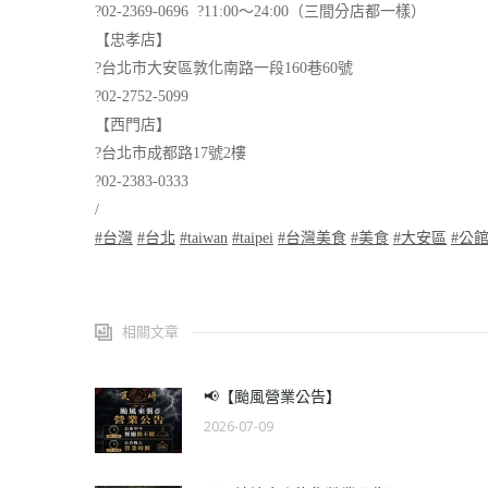
?
02-2369-0696
?
11:00～24:00（三間分店都一樣）
【忠孝店】
?
台北市大安區敦化南路一段160巷60號
?
02-2752-5099
【西門店】
?
台北市成都路17號2樓
?
02-2383-0333
/
#
台灣
#
台北
#
taiwan
#
taipei
#
台灣美食
#
美食
#
大安區
#
公
相關文章
📢【颱風營業公告】
2026-07-09