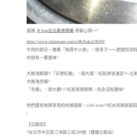
感謝
＃
Ann台北美食隨筆
用餐心得～
?
https://www.instagram.com/p/BrXukoUB3j0/
牛肉的部分，推薦「無骨牛小排」，很多汁～～肥瘦恰到
的很有一番風味
?
.
大推海鮮類!!「天使紅蝦」，超大尾、吃起來很滿足
?
～比
大推海虎蝦
?
「生蠔」，很大顆!!!!吃起來很新鮮、完全沒有腥味
?
.
他們還有無限享用的哈根達斯、cold stone!!吃冰淇淋就超
/
【公館店】
?
台北市中正區汀洲路三段299號（捷運公館站）