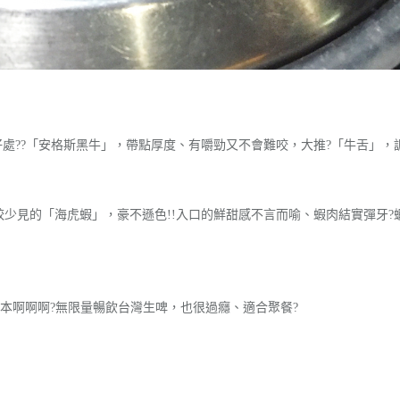
好處
?
?
「安格斯黑牛」，帶點厚度、有嚼勁又不會難咬，大推
?
「牛舌」，
較少見的「海虎蝦」，豪不遜色!!入口的鮮甜感不言而喻、蝦肉結實彈牙
?
回本啊啊啊
?
無限量暢飲台灣生啤，也很過癮、適合聚餐
?