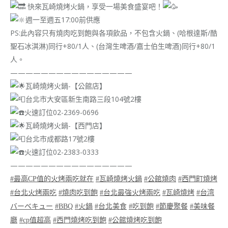
快來瓦崎燒烤火鍋，享受一場美食盛宴吧！
週一至週五17:00前供應
PS:此內容只有燒肉吃到飽與各項飲品，不包含火鍋、(哈根達斯/酷
聖石冰淇淋)同行+80/1人、(台灣生啤酒/嘉士伯生啤酒)同行+80/1
人。
————————————————
瓦崎燒烤火鍋-【公館店】
台北市大安區新生南路三段104號2樓
火速訂位02-2369-0696
瓦崎燒烤火鍋-【西門店】
台北市成都路17號2樓
火速訂位02-2383-0333
————————————————
#最高CP值的火烤兩吃就在
#瓦崎燒烤火鍋
#公館燒肉
#西門町燒烤
#台北火烤兩吃
#燒肉吃到飽
#台北最強火烤兩吃
#瓦崎燒烤
#台湾
バーベキュー
#BBQ
#火鍋
#台北美食
#吃到飽
#節慶聚餐
#美味餐
廳
#cp值超高
#西門燒烤吃到飽
#公館燒烤吃到飽