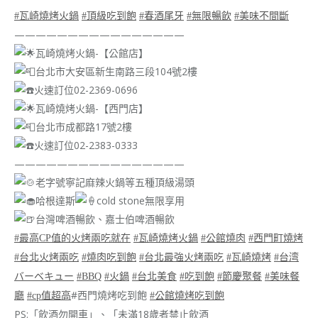
#瓦崎燒烤火鍋
#頂級吃到飽
#春酒尾牙
#無限暢飲
#美味不間斷
————————————————
瓦崎燒烤火鍋-【公館店】
台北市大安區新生南路三段104號2樓
火速訂位02-2369-0696
瓦崎燒烤火鍋-【西門店】
台北市成都路17號2樓
火速訂位02-2383-0333
————————————————
老字號寧記麻辣火鍋等五種頂級湯頭
哈根達斯
cold stone無限享用
台灣啤酒暢飲、嘉士伯啤酒暢飲
#最高CP值的火烤兩吃就在
#瓦崎燒烤火鍋
#公館燒肉
#西門町燒烤
#台北火烤兩吃
#燒肉吃到飽
#台北最強火烤兩吃
#瓦崎燒烤
#台湾
バーベキュー
#BBQ
#火鍋
#台北美食
#吃到飽
#節慶聚餐
#美味餐
#西門燒烤吃到飽
廳
#cp值超高
#公館燒烤吃到飽
PS:「飲酒勿開車」、「未滿18歲者禁止飲酒