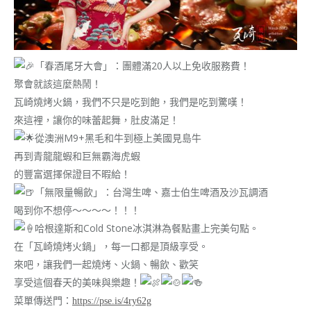
「春酒尾牙大會」：團體滿20人以上免收服務費！
聚會就該這麼熱鬧！
瓦崎燒烤火鍋，我們不只是吃到飽，我們是吃到驚嘆！
來這裡，讓你的味蕾起舞，肚皮滿足！
從澳洲M9+黑毛和牛到極上美國見島牛
再到青龍龍蝦和巨無霸海虎蝦
的豐富選擇保證目不暇給！
「無限量暢飲」：台灣生啤、嘉士伯生啤酒及沙瓦調酒
喝到你不想停～～～～！！！
哈根達斯和Cold Stone冰淇淋為餐點畫上完美句點。
在「瓦崎燒烤火鍋」，每一口都是頂級享受。
來吧，讓我們一起燒烤、火鍋、暢飲、歡笑
享受這個春天的美味與樂趣！
菜單傳送門：
https://pse.is/4ry62g