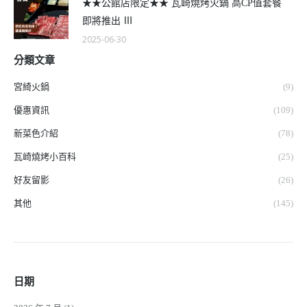
★★公館店限定★★ 瓦崎燒烤火鍋 高CP值套餐
即將推出 Ⅲ
2025-06-30
分類文章
宮綺火鍋
(9)
優惠資訊
(109)
新菜色介紹
(78)
瓦崎燒烤小百科
(25)
好友留影
(26)
其他
(145)
日期