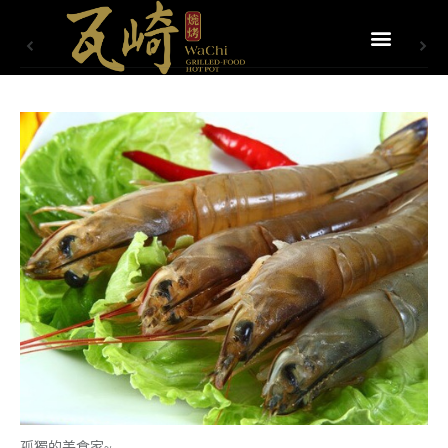
孤獨的美食家~