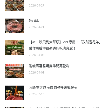
2026-04-27
No title
2026-04-21
【🌿一秒飛到大草原】799 專屬！「孜然雪花羊」
帶你體驗極致豪邁的吃肉爽感！
2026-04-03
銷魂壽喜醬燒雙雄閃亮登場
2026-04-01
瓦崎吃到飽 📣肉肉🥩升級警報📣
2025-07-16