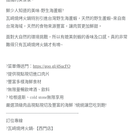
鮮少人知道的美味-野生海蘆蝦
?
瓦崎燒烤火鍋
特別引進台灣野生海蘆蝦，天然的野生蘆蝦~來自南
台灣海域，天然的食物來源豐富，讓肉質更加鮮甜。
面對大自然的環境挑戰，所以有媲美劍蝦的香味及口感。真的非常
難得只有
瓦崎燒烤火鍋
才有唷~
?
菜單傳送門：
https://goo.gl/4SucFO
?
提供現點現切進口肉片
?
豐富多樣海鮮食材
?
無限量暢飲啤酒、飲料
?
哈根達斯、cold stone無限享用
嚴選頂級肉品現點現切及豐富的海鮮
?
統統讓您吃到飽!
—————————————————-
訂位專線
?
瓦崎燒烤火鍋
-【西門店】