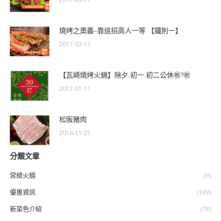
燒烤之奧義–靠這招高人一等 【鐵則一】
2017-03-17
【瓦崎燒烤火鍋】除夕.初一.初二公休㊗️?️㊗️
2017-01-11
松阪豬肉
2016-11-21
分類文章
宮綺火鍋
(9)
優惠資訊
(109)
新菜色介紹
(78)