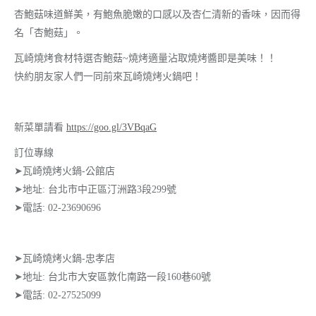
杏鮑菇味道鮮美，有鮑魚脆嫩的口感以及杏仁清新的香味，因而得
名「杏鮑菇」。
瓦崎燒烤食材特選杏鮑菇~燒烤適量沾取燒烤醬即是美味！！
快約朋友家人們一同前來瓦崎燒烤火鍋吧！
新菜單請看
https://goo.gl/3VBqaG
訂位專線
➤瓦崎燒烤火鍋-公館店
➤地址: 台北市中正區汀洲路3段299號
➤電話: 02-23690696
➤瓦崎燒烤火鍋-忠孝店
➤地址: 台北市大安區敦化南路一段160巷60號
➤電話: 02-27525099