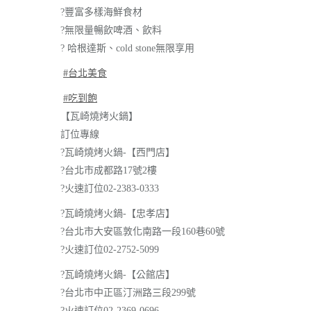
?
豐富多樣海鮮食材
?
無限量暢飲啤酒、飲料
?
哈根達斯、cold stone無限享用
#台北美食
#吃到飽
【瓦崎燒烤火鍋】
訂位專線
?
瓦崎燒烤火鍋-【西門店】
?
台北市成都路17號2樓
?
火速訂位02-2383-0333
?
瓦崎燒烤火鍋-【忠孝店】
?
台北市大安區敦化南路一段160巷60號
?
火速訂位02-2752-5099
?
瓦崎燒烤火鍋-【公館店】
?
台北市中正區汀洲路三段299號
?
火速訂位02-2369-0696