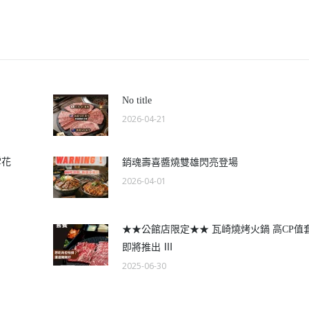
No title
2026-04-21
雪花
銷魂壽喜醬燒雙雄閃亮登場
2026-04-01
★★公館店限定★★ 瓦崎燒烤火鍋 高CP值
即將推出 Ⅲ
2025-06-30