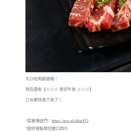
大口吃肉超過癮！
現在還有【☆☆☆ 厚切牛排 ☆☆☆】….
口水都快滴下來了！
?
菜單傳送門：
https://goo.gl/4SucFO
?
提供現點現切進口肉片