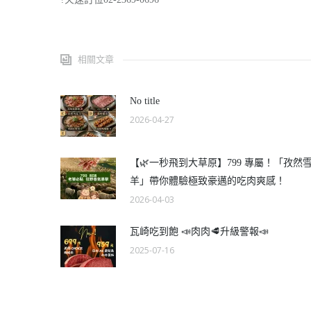
相關文章
No title
2026-04-27
【🌿一秒飛到大草原】799 專屬！「孜然
羊」帶你體驗極致豪邁的吃肉爽感！
2026-04-03
瓦崎吃到飽 📣肉肉🥩升級警報📣
2025-07-16