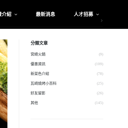
費介紹
最新消息
人才招募
分類文章
宮綺火鍋
(9)
優惠資訊
(109)
新菜色介紹
(78)
瓦崎燒烤小百科
(25)
好友留影
(26)
其他
(145)