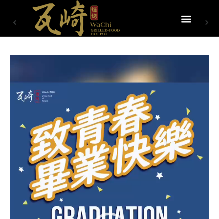
視
訊
播
放
器