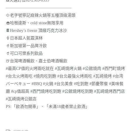
☎️火速訂位02-2383-0333
————————————————
🍲老字號寧記麻辣火鍋等五種頂級湯頭
🧁哈根達斯、cold stone無限享用
🍫Hershey’s freeze 頂級巧克力冰沙
🍦日本超人氣霜淇林
🥤新加坡第一品牌冷飲
🥤可口可樂系列飲品
🍺台灣啤酒暢飲、嘉士伯啤酒暢飲
#最高CP值的火烤兩吃就在 #瓦崎燒烤火鍋 #公館燒肉 #西門町燒烤
#台北火烤兩吃 #燒肉吃到飽 #台北最強火烤兩吃 #瓦崎燒烤 #台湾
バーベキュー #BBQ #火鍋 #台北美食 #吃到飽 #節慶聚餐 #美味餐
廳 #cp值超高 #西門燒烤吃到飽 #公館燒烤吃到飽 #瓦崎燒烤西門店
#瓦崎燒烤公館店
PS:「飲酒勿開車」、「未滿18歲者禁止飲酒」