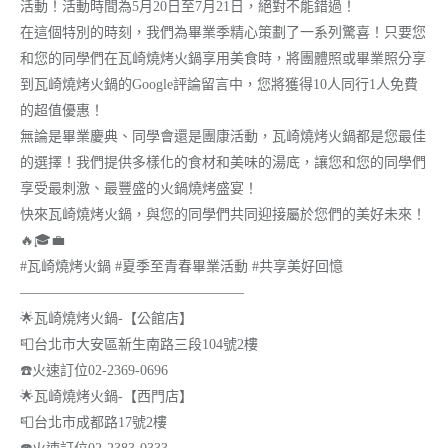
活動！活動時間為5月20日至7月21日，絕對不能錯過！
在這個特別的時刻，我們為畢業季精心策劃了一系列驚喜！只要您
和您的同學們在瓦崎燒烤火鍋享用美食時，將團體照或畢業照分享
到瓦崎燒烤火鍋的Google評論留言中，您將獲得10人同行1人免費
的超值優惠！
無論是畢業慶典、同學會還是團康活動，瓦崎燒烤火鍋都是您最佳
的選擇！我們提供多樣化的食材和美味的湯底，讓您和您的同學們
享受最刺激、最豐盛的火鍋燒烤盛宴！
快來瓦崎燒烤火鍋，與您的同學們共同迎接屬於您們的美好未來！
🔥🎓💼
#瓦崎燒烤火鍋 #夏季至青春畢業活動 #共享美好回憶
————————————————
🌟瓦崎燒烤火鍋-【公館店】
📮台北市大安區新生南路三段104號2樓
☎️火速訂位02-2369-0696
🌟瓦崎燒烤火鍋-【西門店】
📮台北市成都路17號2樓