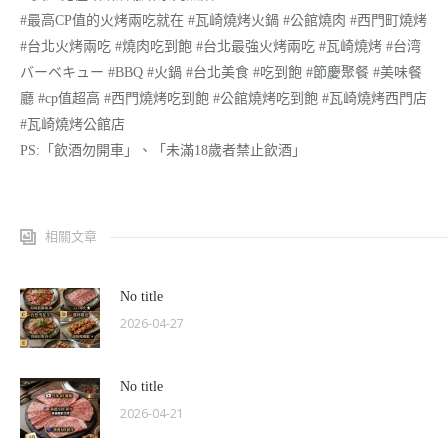
#最高CP值的火烤兩吃就在 #瓦崎燒烤火鍋 #公館燒肉 #西門町燒烤
#台北火烤兩吃 #燒肉吃到飽 #台北最強火烤兩吃 #瓦崎燒烤 #台湾
バーベキュー #BBQ #火鍋 #台北美食 #吃到飽 #節慶聚餐 #美味餐
廳 #cp值超高 #西門燒烤吃到飽 #公館燒烤吃到飽 #瓦崎燒烤西門店
#瓦崎燒烤公館店
PS:「飲酒勿開車」、「未滿18歲者禁止飲酒」
相關文章
No title
2026-04-27
No title
2026-04-21