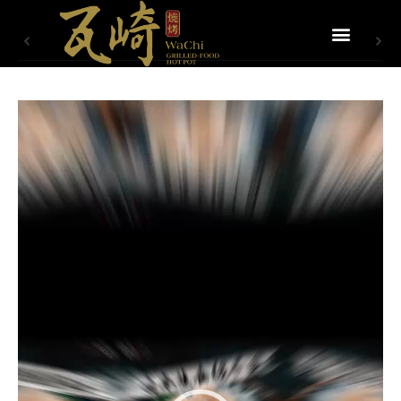
視
訊
播
放
器