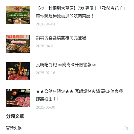
【🌿一秒飛到大草原】799 專屬！「孜然雪花羊」
帶你體驗極致豪邁的吃肉爽感！
2026-04-03
銷魂壽喜醬燒雙雄閃亮登場
2026-04-01
瓦崎吃到飽 📣肉肉🥩升級警報📣
2025-07-16
★★公館店限定★★ 瓦崎燒烤火鍋 高CP值套餐
即將推出 Ⅲ
2025-06-30
分類文章
宮綺火鍋
(9)