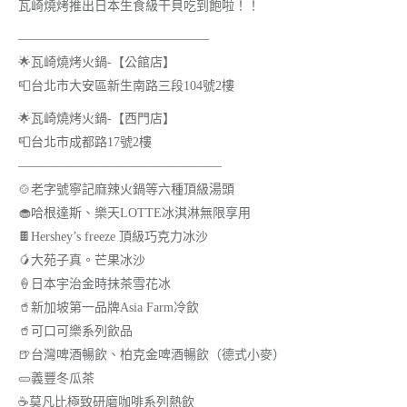
瓦崎燒烤推出日本生食級干貝吃到飽啦！！
———————————————
🌟瓦崎燒烤火鍋-【公館店】
📮台北市大安區新生南路三段104號2樓
🌟瓦崎燒烤火鍋-【西門店】
📮台北市成都路17號2樓
————————————————
🍲老字號寧記麻辣火鍋等六種頂級湯頭
🧁哈根達斯、樂天LOTTE冰淇淋無限享用
🍫Hershey’s freeze 頂級巧克力冰沙
🥭大苑子真。芒果冰沙
🍦日本宇治金時抹茶雪花冰
🥤新加坡第一品牌Asia Farm冷飲
🥤可口可樂系列飲品
🍺台灣啤酒暢飲、柏克金啤酒暢飲（德式小麥）
🥒義豐冬瓜茶
☕️莫凡比極致研磨咖啡系列熱飲