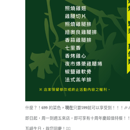
什麼？！
699
的菜色
，現在
只要
599
就可以享受到！！！
🎉

即日起，周一到週五來店，即可享有十周年慶超值特餐！！！(
瓦崎生日，與您同慶！🙋‍♂