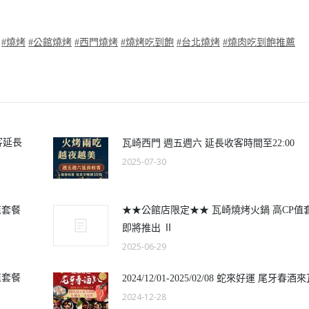
#
燒烤
#
公館燒烤
#
西門燒烤
#
燒烤吃到飽
#
台北燒烤
#
燒肉吃到飽推薦
客延長
瓦崎西門 週五週六 延長收客時間至22:00
2025-07-30
值套餐
★★公館店限定★★ 瓦崎燒烤火鍋 高CP值
即將推出 Ⅱ
2025-06-29
值套餐
2024/12/01-2025/02/08 蛇來好運 尾牙春酒
2024-12-28