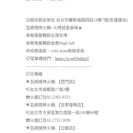
公館店新店地址:台北市羅斯福路四段24巷7號(近捷運站)
瓦崎燒烤火鍋~火烤就是美味
🔥
🉐
無限量暢飲台灣生啤
🉐
無限量暢飲金賓High ball
🉐
哈根達斯、cold stone無限享用
📋
菜單傳送門：
https://is.gd/Sn8qnT
———————— ———————–
訂位專線
🌟
瓦崎燒烤火鍋-【西門店】
📮
台北市成都路17號2樓
☎
火速訂位02-2383-0333
🌟
瓦崎燒烤火鍋-【忠孝復興店】
📮
台北市大安區敦化南路一段160巷60號
☎
火速訂位02-2752-5099
🌟
瓦崎燒烤火鍋-【公館店】