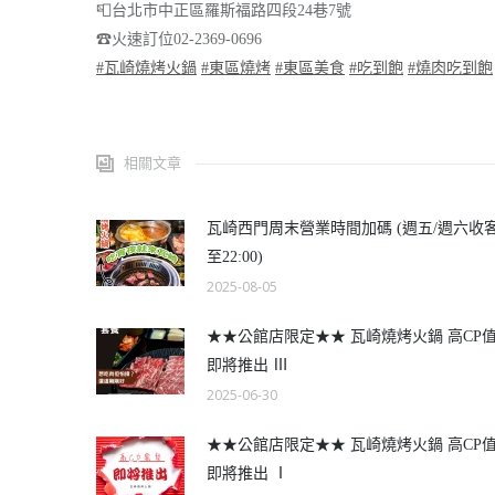
📮
台北市中正區羅斯福路四段24巷7號
☎
火速訂位02-2369-0696
#
瓦崎燒烤火鍋
#
東區燒烤
#
東區美食
#
吃到飽
#
燒肉吃到飽
相關文章
瓦崎西門周末營業時間加碼 (週五/週六收
至22:00)
2025-08-05
★★公館店限定★★ 瓦崎燒烤火鍋 高CP
即將推出 Ⅲ
2025-06-30
★★公館店限定★★ 瓦崎燒烤火鍋 高CP
即將推出 Ⅰ