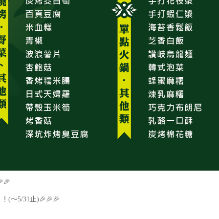

🎉
～5/31止)
🎉
🎉
🎉