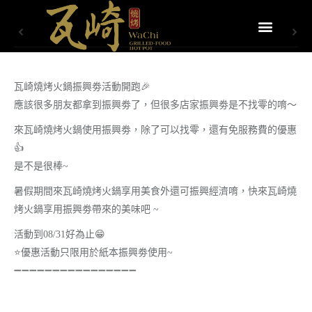
瓦崎燒烤火鍋振興劵活動開跑
🎉
應該很多朋友都拿到振興劵了，但很多店家振興劵是不找零的唷～
來瓦崎燒烤火鍋使用振興劵，除了可以找零，還有免服務費的優惠
👍
是不是很棒~
暑假期間來瓦崎燒烤火鍋享用美食外還可振興經濟唷，快來瓦崎燒
烤火鍋享用振興劵帶來的美味吧 ~
活動到08/31好為止
😁
⭐
優惠活動只限用於紙本振興劵使用~
➖
➖
➖
➖
➖
➖
➖
➖
➖
➖
➖
➖
➖
➖
➖
➖