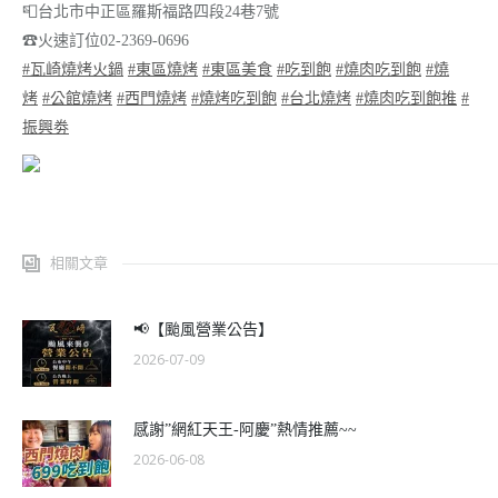
📮
台北市中正區羅斯福路四段24巷7號
☎
火速訂位02-2369-0696
#
瓦崎燒烤火鍋
#
東區燒烤
#
東區美食
#
吃到飽
#
燒肉吃到飽
#
燒
烤
#
公館燒烤
#
西門燒烤
#
燒烤吃到飽
#
台北燒烤
#
燒肉吃到飽推
#
振興劵
相關文章
📢【颱風營業公告】
2026-07-09
感謝”網紅天王-阿慶”熱情推薦~~
2026-06-08