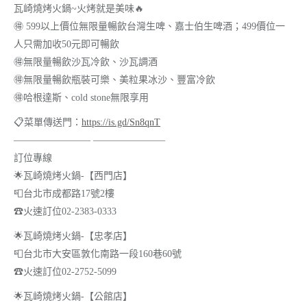
瓦崎燒烤火鍋~火烤就是美味
🔥
🉐
599以上價位無限量暢飲台灣生啤、嘉士伯生啤酒；499價位一
人只需加收50元即可暢飲
🉐
無限量暢飲沙瓦冷飲、沙瓦調酒
🉐
無限量暢飲瓶裝可樂、美粒果冰沙、豐富冷飲
🉐
哈根達斯、cold stone無限享用
📋
菜單傳送門：
https://is.gd/Sn8qnT
———————— ———————–
訂位專線
🌟
瓦崎燒烤火鍋-【西門店】
📮
台北市成都路17號2樓
☎
火速訂位02-2383-0333
🌟
瓦崎燒烤火鍋-【忠孝店】
📮
台北市大安區敦化南路一段160巷60號
☎
火速訂位02-2752-5099
🌟
瓦崎燒烤火鍋-【公館店】