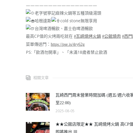
————————————————
老字號寧記麻辣火鍋等五種頂級湯頭
哈根達斯
cold stone無限享用
台灣啤酒暢飲、嘉士伯啤酒暢飲
最高CP值的火烤兩吃就在
#瓦崎燒烤火鍋
#公館燒肉
#西
菜單傳送門：
https://pse.is/4ry62g
PS:「飲酒勿開車」、「未滿18歲者禁止飲酒
相關文章
瓦崎西門周末營業時間加碼 (週五/週六收
至22:00)
2025-08-05
★★公館店限定★★ 瓦崎燒烤火鍋 高CP
即將推出 Ⅲ