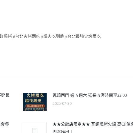
門町燒烤
#台北火烤兩吃
#燒肉吃到飽
#台北最強火烤兩吃
客延長
瓦崎西門 週五週六 延長收客時間至22:00
2025-07-30
值套餐
★★公館店限定★★ 瓦崎燒烤火鍋 高CP值
即將推出 Ⅱ