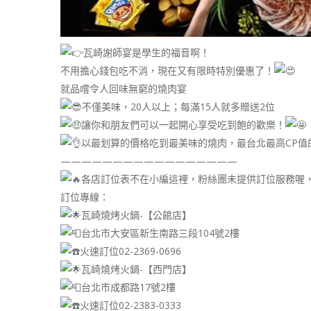
瓦崎謝師宴是學生的福音啊！
不用擔心錢包吃不消，現在又有限時特別優惠了！
就品嚐令人回味無窮的燒肉宴
不僅美味，20人以上；每滿15人就多贈送2位
讓你和朋友們可以一起開心享受吃到飽的歡樂！
以最划算的價格吃到最美味的燒肉，最台北最高CP值
—————————————————
各店訂位表不在小編這裡，粉絲團未提供訂位服務喔
訂位專線：
瓦崎燒烤火鍋-【公館店】
台北市大安區新生南路三段104號2樓
火速訂位02-2369-0696
瓦崎燒烤火鍋-【西門店】
台北市成都路17號2樓
火速訂位02-2383-0333