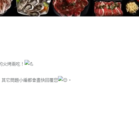
的火烤兩吃！
，其它問題小編都會盡快回覆您
。