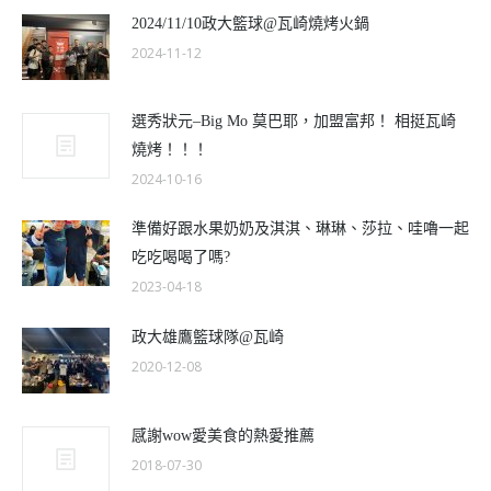
2024/11/10政大籃球@瓦崎燒烤火鍋
2024-11-12
選秀狀元–Big Mo 莫巴耶，加盟富邦！ 相挺瓦崎
燒烤！！！
2024-10-16
準備好跟水果奶奶及淇淇、琳琳、莎拉、哇嚕一起
吃吃喝喝了嗎?
2023-04-18
政大雄鷹籃球隊@瓦崎
2020-12-08
感謝wow愛美食的熱愛推薦
2018-07-30