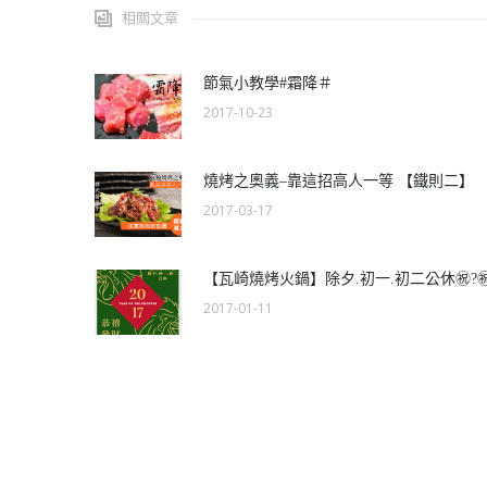
相關文章
節氣小教學#霜降＃
2017-10-23
燒烤之奧義–靠這招高人一等 【鐵則二】
2017-03-17
【瓦崎燒烤火鍋】除夕.初一.初二公休㊗️?️㊗
2017-01-11