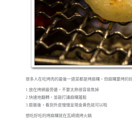
很多人在吃烤肉的最後一道菜都是烤麻糬，但麻糬要烤的
1.放在烤網最旁邊，不要太熱很容易焦掉
2.快速地翻轉，並敲打讓麻糬蓬鬆
3.膨脹後，看到外皮慢慢呈現金黃色就可以啦
想吃好吃的烤麻糬就在瓦崎燒烤火鍋