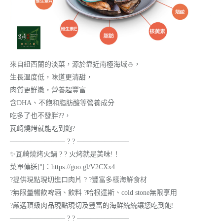
來自紐西蘭的淡菜，源於靠近南極海域⛄，
生長溫度低，味道更清甜，
肉質更鮮嫩，營養超豐富
含DHA、不飽和脂肪酸等營養成分
吃多了也不發胖??，
瓦崎燒烤就能吃到飽?
———————— ? ? ———————–
✨瓦崎燒烤火鍋 ? ? 火烤就是美味!！
菜單傳送門：https://goo.gl/V2CXx4
?提供現點現切進口肉片 ? ?豐富多樣海鮮食材
?無限量暢飲啤酒、飲料 ?哈根達斯、cold stone無限享用
?嚴選頂級肉品現點現切及豐富的海鮮統統讓您吃到飽!
———————— ? ? ———————–