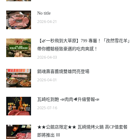
No title
2026-04-21
【🌿一秒飛到大草原】799 專屬！「孜然雪花羊」
帶你體驗極致豪邁的吃肉爽感！
2026-04-03
銷魂壽喜醬燒雙雄閃亮登場
2026-04-01
瓦崎吃到飽 📣肉肉🥩升級警報📣
2025-07-16
★★公館店限定★★ 瓦崎燒烤火鍋 高CP值套餐
即將推出 Ⅲ