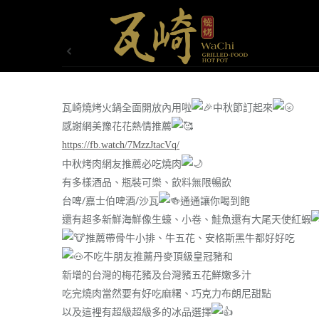
瓦崎燒烤火鍋全面開放內用啦
中秋節訂起來
感謝網美豫花花熱情推薦
https://fb.watch/7MzzJtacVq/
中秋烤肉網友推薦必吃燒肉
有多樣酒品、瓶裝可樂、飲料無限暢飲
台啤/嘉士伯啤酒/沙瓦
通通讓你喝到飽
還有超多新鮮海鮮像生蠔、小卷、鮭魚還有大尾天使紅蝦
推薦帶骨牛小排、牛五花、安格斯黑牛都好好吃
不吃牛朋友推薦丹麥頂級皇冠豬和
新增的台灣的梅花豬及台灣豬五花鮮嫩多汁
吃完燒肉當然要有好吃麻糬、巧克力布朗尼甜點
以及這裡有超級超級多的冰品選擇