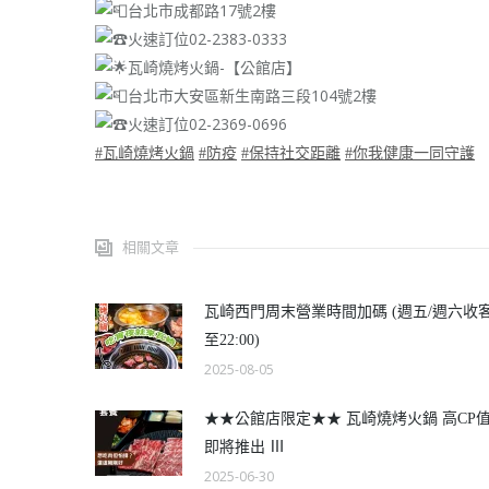
台北市成都路17號2樓
火速訂位02-2383-0333
瓦崎燒烤火鍋-【公館店】
台北市大安區新生南路三段104號2樓
火速訂位02-2369-0696
#瓦崎燒烤火鍋
#防疫
#保持社交距離
#你我健康一同守護
相關文章
瓦崎西門周末營業時間加碼 (週五/週六收
至22:00)
2025-08-05
★★公館店限定★★ 瓦崎燒烤火鍋 高CP
即將推出 Ⅲ
2025-06-30