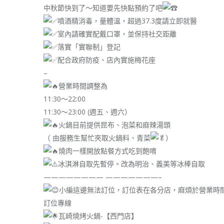
中秋節快到了～知道要先快點預約了吧
噴酒精消毒，量體溫，超過37.3度請立即就醫
室內請確實配戴口罩，並保持社交距離
落實「實聯制」登記
配合政府防疫、店內實施梅花座
–
營業時間調整為
11:30～22:00
11:30～23:00 (週五、週六）
火鍋目前提供昆布、泡菜和麻辣湯頭
（ 由服務生幫忙夾取火鍋料、青菜
）
燒肉一樣開放點餐方式吃到飽唷
冰淇淋自取先暫停。改為明治、義美等冰棒自取
———————— ———————–
小編這邊無法訂位，訂位表在各分店，麻煩於營業時間（1
訂位專線
瓦崎燒烤火鍋-【西門店】