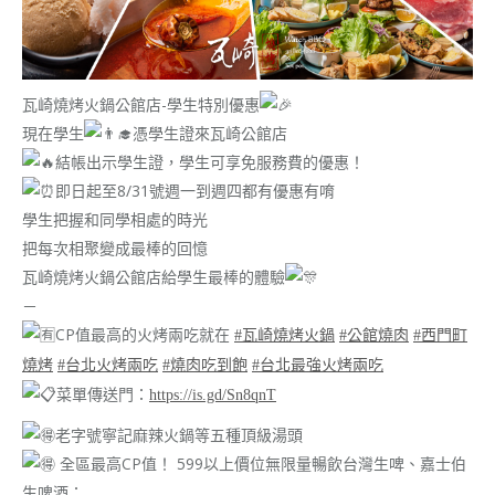
瓦崎燒烤火鍋公館店-學生特別優惠
現在學生
憑學生證來瓦崎公館店
結帳出示學生證，學生可享免服務費的優惠！
即日起至8/31號週一到週四都有優惠有唷
學生把握和同學相處的時光
把每次相聚變成最棒的回憶
瓦崎燒烤火鍋公館店給學生最棒的體驗
－
CP值最高的火烤兩吃就在
#瓦崎燒烤火鍋
#公館燒肉
#西門町
燒烤
#台北火烤兩吃
#燒肉吃到飽
#台北最強火烤兩吃
菜單傳送門：
https://is.gd/Sn8qnT
老字號寧記麻辣火鍋等五種頂級湯頭
全區最高CP值！ 599以上價位無限量暢飲台灣生啤、嘉士伯
生啤酒；