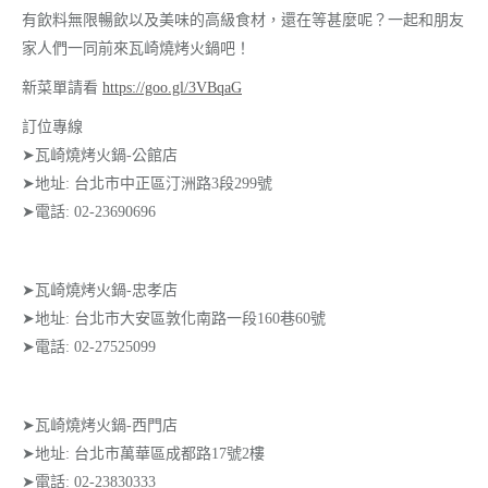
有飲料無限暢飲以及美味的高級食材，還在等甚麼呢？一起和朋友
家人們一同前來瓦崎燒烤火鍋吧！
新菜單請看
https://goo.gl/3VBqaG
訂位專線
➤瓦崎燒烤火鍋-公館店
➤地址: 台北市中正區汀洲路3段299號
➤電話: 02-23690696
➤瓦崎燒烤火鍋-忠孝店
➤地址: 台北市大安區敦化南路一段160巷60號
➤電話: 02-27525099
➤瓦崎燒烤火鍋-西門店
➤地址: 台北市萬華區成都路17號2樓
➤電話: 02-23830333