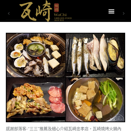
感謝部落客-“三三”推薦及細心介紹瓦崎忠孝店，瓦崎燒烤火鍋內