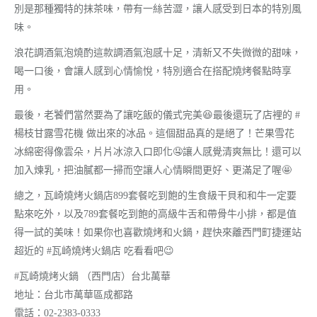
別是那種獨特的抹茶味，帶有一絲苦澀，讓人感受到日本的特別風
味。
浪花調酒氣泡燒酌這款調酒氣泡感十足，清新又不失微微的甜味，
喝一口後，會讓人感到心情愉悅，特別適合在搭配燒烤餐點時享
用。
最後，老饕們當然要為了讓吃飯的儀式完美😆最後還玩了店裡的 #
楊枝甘露雪花機 做出來的冰品。這個甜品真的是絕了！芒果雪花
冰綿密得像雲朵，片片冰涼入口即化🤤讓人感覺清爽無比！還可以
加入煉乳，把油膩都一掃而空讓人心情瞬間更好、更滿足了喔🤩
總之，瓦崎燒烤火鍋店899套餐吃到飽的生食級干貝和和牛一定要
點來吃外，以及789套餐吃到飽的高級牛舌和帶骨牛小排，都是值
得一試的美味！如果你也喜歡燒烤和火鍋，趕快來離西門町捷運站
超近的 #瓦崎燒烤火鍋店 吃看看吧😉
#瓦崎燒烤火鍋 （西門店）台北萬華
地址：台北市萬華區成都路
電話：02-2383-0333