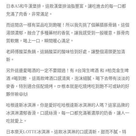
日本A5和牛漢堡排，這款漢堡排油脂豐富，讓吃進去的每一口都
充滿了肉香，非常滿足。
而這間店一樣有菜品吃到飽喔！所以我先挑了個藥膳豚骨鍋，這個
湯頭濃郁，融合了多種藥材的香氣，讓我感受到一股暖意。豚骨肉
質軟嫩，喝上一口，瞬間暖心滿足。
老師傅酸菜魚鍋，這鍋酸菜的酸味恰到好處，讓整個湯頭更加清
新。
另外這邊愛喝酒的一定不要錯過！有 #台灣生啤酒 和 #柏克金生啤
酒 #喝到飽 ，這兩款啤酒口感清爽，泡沫細膩，喝下去帶有淡淡的
麥香，特別適合搭配燒烤，🍺根本就是吃燒烤吃到飽不可或缺的好
夥伴嘛😆🙌
哈根達斯冰淇淋，你是愛好吃哈根達斯冰淇淋的人嗎？這家品牌的
冰淇淋濃郁香滑，口感絲滑，每一口都充滿著濃厚的奶香，讓人一
吃就愛上。
日本樂天LOTTE冰淇淋，這款冰淇淋的口感清新，甜而不膩，特