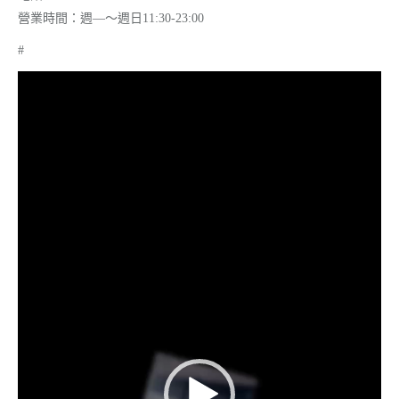
營業時間：週—～週日11:30-23:00
#
視
訊
播
放
器