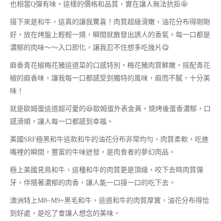
也相當Q彈有味。這樣的價格和品質，實在讓人無法抗拒🤩
接下來是和牛，這真的讓我驚喜！肉質超級滑嫩，油花分布得剛剛
好，放在烤盤上輕輕一燒，瞬間就散發出誘人的香氣。每一口都是
濃郁的肉味～～入口即化，讓我忍不住想多吃幾片😋
麻香青花椒梅花豬這道菜的口感特別，梅花豬肉質鮮嫩，搭配青花
椒的麻香味，讓我每一口都感受到獨特的風味，麻而不膩，十分美
味！
就是歐姆蛋這道超可愛的😆歐姆蛋外表金黃，燒烤後蛋香濃郁，口
感滑順，讓人每一口都感到幸福。
美國SRF極黑和牛這款和牛的油花分布非常均勻，肉質柔軟，吃進
嘴裡的瞬間，豐富的牛味迸發，是肉食者的夢幻肉品。
極上美國見鳥和牛，這種和牛的肉質更是頂級，咬下去時肉質彈
牙，伴隨著濃郁的肉香，讓人能一口接一口的吃下去。
澳洲特上M8~M9+黑毛和牛，這道和牛的肉質厚實，油花分布得恰
到好處，是吃了會讓人想念的美味。