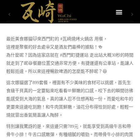
最近美食娜貓🐱來西門町的 #瓦崎燒烤火鍋店 用餐，
這裡是聚餐的好去處🤩又是酒友們最棒的據點！🍻
為什麼呢？因為這家店就在 #西門町捷運站 走出站大概30秒的時間
就走到了呢😆餐廳位置交通非常方便，有捷運還有公車站，能讓人
輕鬆抵達，所以來這裡暢飲啤酒的怎麼能不醉呢？😆
這次娜貓選了899套餐，裡面有不少美味的食材可以挑選，首先生
食級干貝真的一定要點來吃看看🫶鮮嫩的口感，咬下去的瞬間彷彿
能感受到大海的氣息，真的讓人忍不住想再點一份。而愛吃和牛的
更要來這邊吃到飽！和牛肉質鮮嫩，油花分布得恰到好處，輕輕一
燒就冒出香氣簡直讓人陶醉。
特別讓我驚訝的是，來這邊只需789元，就能享受到高級牛舌和帶
骨牛小排！牛舌口感嫩彈，有種細膩的嚼勁。而帶骨牛小排的肉質