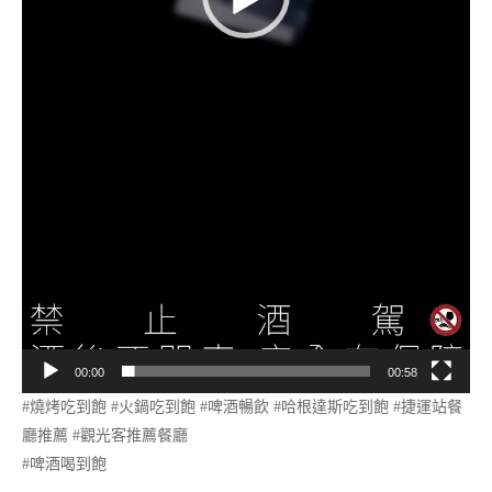
00:00
00:58
#燒烤吃到飽 #火鍋吃到飽 #啤酒暢飲 #哈根達斯吃到飽 #捷運站餐
廳推薦 #觀光客推薦餐廳
#啤酒喝到飽