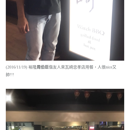
(2016/11/19) 裕隆
周伯臣
偕友人來瓦崎忠孝店用餐，人很nice又
帥!!!