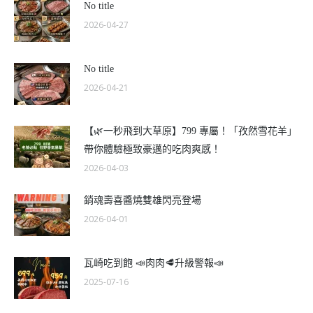
No title
2026-04-27
No title
2026-04-21
【🌿一秒飛到大草原】799 專屬！「孜然雪花羊」
帶你體驗極致豪邁的吃肉爽感！
2026-04-03
銷魂壽喜醬燒雙雄閃亮登場
2026-04-01
瓦崎吃到飽 📣肉肉🥩升級警報📣
2025-07-16