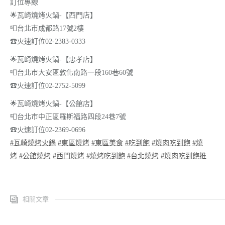
訂位專線
🌟瓦崎燒烤火鍋-【西門店】
📮台北市成都路17號2樓
☎火速訂位02-2383-0333
🌟瓦崎燒烤火鍋-【忠孝店】
📮台北市大安區敦化南路一段160巷60號
☎火速訂位02-2752-5099
🌟
瓦崎燒烤火鍋-【公館店】
📮
台北市中正區羅斯福路四段24巷7號
☎
火速訂位02-2369-0696
#
瓦崎燒烤火鍋
#
東區燒烤
#
東區美食
#
吃到飽
#
燒肉吃到飽
#
燒
烤
#
公館燒烤
#
西門燒烤
#
燒烤吃到飽
#
台北燒烤
#
燒肉吃到飽推
相關文章