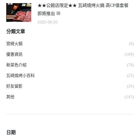
★★公館店限定★★ 瓦崎燒烤火鍋 高CP值套餐
即將推出 Ⅲ
2025-06-30
分類文章
宮綺火鍋
(9)
優惠資訊
(109)
新菜色介紹
(78)
瓦崎燒烤小百科
(25)
好友留影
(26)
其他
(145)
日期