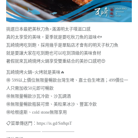
挑選日本最肥美秋刀魚+滿滿明太子噗滋口感
真的太享受的美味，夏季就是要吃秋刀魚的滋味🐟
瓦崎燒烤吃到飽，採用幾乎是單點店才會有的明天子秋刀魚
就是要讓大家在吃到飽也可以吃到頂級的美味食材
暑假就來瓦崎燒烤火鍋享受雙重結合的美妙口感吧😍
瓦崎燒烤火鍋~火烤就是美味🔥
🉐 599以上價位無限量暢飲台灣生啤、嘉士伯生啤酒；499價位一
人只需加收50元即可暢飲
🉐無限量暢飲沙瓦冷飲、沙瓦調酒
🉐無限量暢飲瓶裝可樂、美粒果冰沙、豐富冷飲
🉐哈根達斯、cold stone無限享用
📋菜單傳送門：https://is.gd/Sn8qnT
———————— ———————–