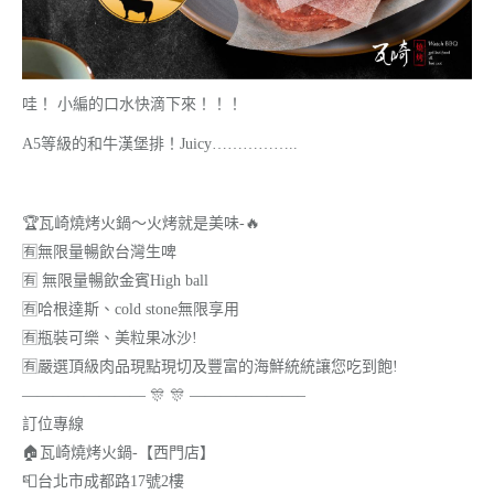
哇！ 小編的口水快滴下來！！！
A5等級的和牛漢堡排！Juicy……………..
🏆
瓦崎燒烤火鍋～火烤就是美味-
🔥
🈶
無限量暢飲台灣生啤
🈶
無限量暢飲金賓High ball
🈶
哈根達斯、cold stone無限享用
🈶
瓶裝可樂、美粒果冰沙!
🈶
嚴選頂級肉品現點現切及豐富的海鮮統統讓您吃到飽!
————————
🎊
🎊
———————–
訂位專線
🏠
瓦崎燒烤火鍋-【西門店】
📮
台北市成都路17號2樓