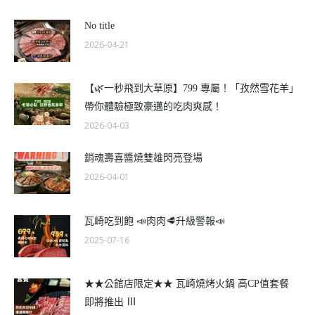
No title
2026-04-21
【🌿一秒飛到大草原】799 專屬！「孜然雪花羊」
帶你體驗極致豪邁的吃肉爽感！
2026-04-03
銷魂壽喜醬燒雙雄閃亮登場
2026-04-01
瓦崎吃到飽 📣肉肉🥩升級警報📣
2025-07-16
★★公館店限定★★ 瓦崎燒烤火鍋 高CP值套餐
即將推出 Ⅲ