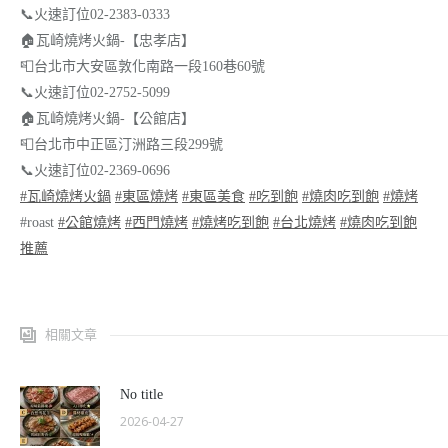
📞
火速訂位02-2383-0333
🏠
瓦崎燒烤火鍋-【忠孝店】
📮
台北市大安區敦化南路一段160巷60號
📞
火速訂位02-2752-5099
🏠
瓦崎燒烤火鍋-【公館店】
📮
台北市中正區汀洲路三段299號
📞
火速訂位02-2369-0696
#
瓦崎燒烤火鍋
#
東區燒烤
#
東區美食
#
吃到飽
#
燒肉吃到飽
#
燒烤
#roast
#
公館燒烤
#
西門燒烤
#
燒烤吃到飽
#
台北燒烤
#
燒肉吃到飽
推薦
相關文章
No title
2026-04-27